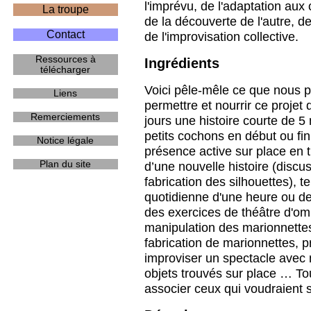
l'imprévu, de l'adaptation aux
La troupe
de la découverte de l'autre, d
Contact
de l'improvisation collective.
Ressources à
Ingrédients
télécharger
Voici pêle-mêle ce que nous 
Liens
permettre et nourrir ce projet 
Remerciements
jours une histoire courte de 5 
petits cochons en début ou fin
Notice légale
présence active sur place en tr
Plan du site
d’une nouvelle histoire (disc
fabrication des silhouettes), 
quotidienne d'une heure ou de
des exercices de théâtre d'om
manipulation des marionnettes
fabrication de marionnettes, p
improviser un spectacle avec 
objets trouvés sur place … Tou
associer ceux qui voudraient 