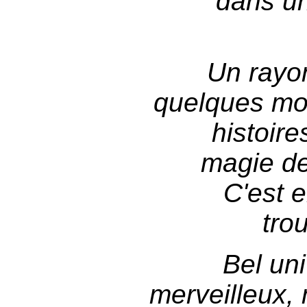
dans u
Un rayo
quelques mo
histoire
magie de 
C'est 
tro
Bel un
merveilleux, 