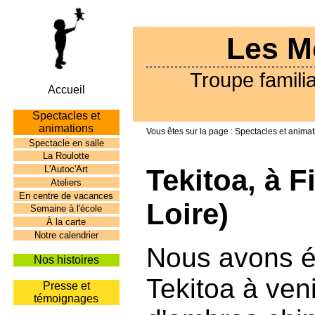
Les M
Troupe familia
Accueil
Spectacles et
animations
Spectacles et animat
Spectacle en salle
La Roulotte
L'Autoc'Art
Tekitoa, à F
Ateliers
En centre de vacances
Loire)
Semaine à l'école
À la carte
Notre calendrier
Nous avons ét
Nos histoires
Tekitoa à ven
Presse et
témoignages