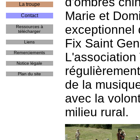
d'ombres chin
La troupe
Marie et Domi
Contact
exceptionnel
Ressources à
télécharger
Fix Saint Gen
Liens
Remerciements
L'association
Notice légale
régulièrement
Plan du site
de la musique
avec la volon
milieu rural.